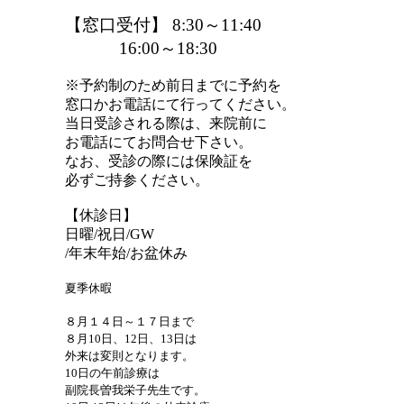
【窓口受付】 8:30～11:40
16:00～18:30
※予約制のため前日までに
予約を
窓口か
お電話にて行って
ください。
当日受診される際は、来院前に
お電話にてお問合せ下さい。
なお、受診
の際には保
険証を
必ず
ご持参くださ
い。
【休診日】
日曜/祝日/GW
/年末年始/お盆休み
夏季休暇
８月１４日～１７日まで
８月10日、12日、13日は
外来は変則となります。
10日の午前診療は
副院長曽我栄子先生です。