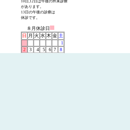
10日,12日は午後の外来診療
が
あります。
13日の午後の診療は
休診です。
８
月休診日
日
月
火
水
木
金
土
1
2
3
4
5
6
7
8
9
10
11
12
13
14
15
16
17
18
19
20
21
22
23
24
25
26
27
28
29
30
31
９
月休診日
日
月
火
水
木
金
土
1
2
3
4
5
6
7
8
9
10
11
12
13
14
15
16
17
18
19
20
21
22
23
24
25
26
27
28
29
30