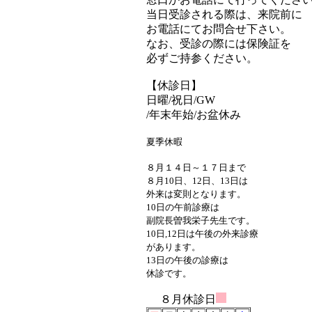
当日受診される際は、来院前に
お電話にてお問合せ下さい。
なお、受診
の際には保
険証を
必ず
ご持参くださ
い。
【休診日】
日曜/祝日/GW
/年末年始/お盆休み
夏季休暇
８月１４日～１７日まで
８月10日、12日、13日は
外来は変則となります。
10日の午前診療は
副院長曽我栄子先生です。
10日,12日は午後の外来診療
が
あります。
13日の午後の診療は
休診です。
８
月休診日