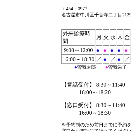
〒
454－0977
名古屋市中川区千音寺二丁目212
外来診療時
月
火
水
木
金
間
9
:00～1
2:00
●
●
●
●
●
16:00～
18:30
／
●
／
●
／
●
曽我太郎
●
曽我栄子
【電話受付】 8:30～11:40
16:00～18:20
【窓口受付】 8:30～11:40
16:00～18:30
※予約制のため前日までに
予約
窓口か
お電話にて行って
くださ