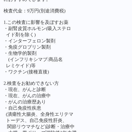
検査代金：9万円(別途消費税)
1.この検査に影響を
及
ぼ
すお薬
・副腎皮質ホルモン
(吸入
ステロ
イド剤
を
除
く)
・インターフェロン製剤
・免疫グロブリン製剤
・生物学的製剤
(インフ
リ
キシマブ:
商品名
レミケ
イド)等
・ワクチン(接種直後)
2.
検査をお勧
めできない
方
・現在、がんと診断
・現在、がんの治療中
・がんの治療歴
あり
・自己免疫性疾患
(潰瘍性
大腸炎、全身性
エリテマ
トーデ
ス、
自己
免疫性肝
炎、
関節
リ
ウマ
チなど)診断・
治療
中