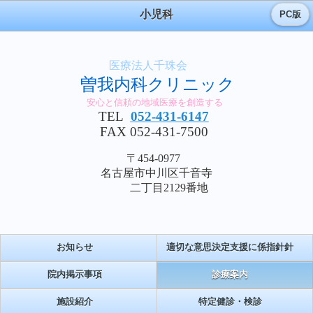
小児科
PC版
医療法人千珠会
曽我内科クリニック
安心と信頼の地域医療を創造する
TEL
052-431-6147
FAX 052-431-7500
〒454-0977
名古屋市中川区千音寺
二丁目2129番地
お知らせ
適切な意思決定支援に係指針針
院内掲示事項
診療案内
施設紹介
特定健診・検診