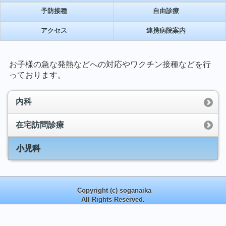
予防接種
自由診療
アクセス
連携病院案内
お子様の急な発熱などへの対応やワクチン接種
などを
行
っております。
内科
在宅訪問診療
小児科
Copyright (c) soganaika
All Rights Reserved.